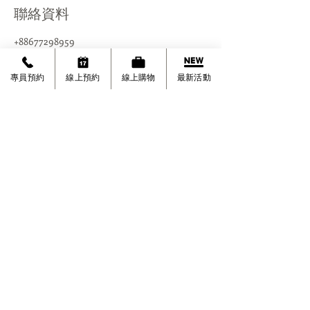
聯絡資料
+88677298959
jelliclean@gmail.com
台灣台北市大安區忠孝東路四段290號10 樓
專員預約
線上預約
線上購物
最新活動
潔力居家有限公司
©
台北市大安區忠孝東路四段290號10樓
台北市。新北市。桃園。新竹。台中
​(除大台北地區，外縣市皆為協力廠商服務)
（02）7729-8959
0952-997528
劉經理
清潔服務時間:
周一至周日 09:00~18:00 (國定節日除外)
夜間服務 19:00-21:00