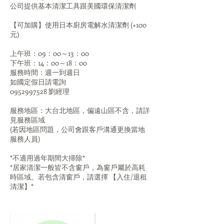
公司提供基本清潔工具跟美國環保清潔劑
【可加購】使用日本廚房電解水清潔劑 (+100
元)
上午班：09：00～13：00
下午班：14：00～18：00
服務時間：週一到週日
如國定假日請電詢
0952997528 劉經理
服務地區：大台北地區，偏遠山區不含，請詳
見服務區域
(若因地區問題，公司會跟客戶溝通更換當地
服務人員)
*不適用過年期間大掃除*
*居家清潔一般皆不含窗戶，為窗戶屬於高耗
時區域。若包含清窗戶，請選擇 【入住/退租
清潔】*