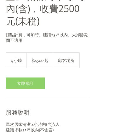
內(含)，收費2500
元(未稅)
鐘點計費，可加時。建議25坪以內。大掃除期
間不適用
2,500
新
4 小時
4
$2,500 起
顧客場所
台
小
幣
時
起
立即預訂
服務說明
單次居家清潔 4小時內(含)/1人
建議坪數25坪以內(不含窗)