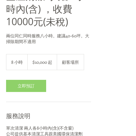
時內(含) ，收費
10000元(未稅)
兩位同仁同時服務八小時。建議40-60坪。大
掃除期間不適用
10,000
新
8 小時
8
$10,000 起
顧客場所
台
小
幣
時
起
立即預訂
服務說明
單次清潔 兩人各8小時內(含)(不含窗)
公司提供基本清潔工具跟美國環保清潔劑