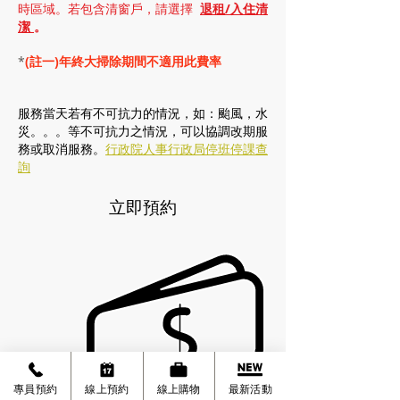
時區域。若包含清窗戶，請選擇
退租/入住清
潔
。
*
(註一)
年終大掃除期間不適用此費率
服務當天若有不可抗力的情況，如：颱風，水
災。。。等不可抗力之情況，可以協調改期服
務或取消服務。
行政院人事行政局停班停課查
詢
立即預約
現金付費
(需要加購者請選此選項)
專員預約
線上預約
線上購物
最新活動