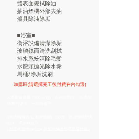
體表面擦拭除油
抽油煙機外部去油
爐具除油除垢
■浴室■
衛浴設備清潔除垢
玻璃鏡面清洗刮拭
排水系統清除毛髮
水龍頭拋光除水垢
馬桶/除垢洗刷
加購區(請選擇完工後付費在內勾選)
​A.專業吸塵器 1000元(起)，市地區而定。於清潔
時間內提供，不加時處理
​B.除塵螨機器(日本除螨機) 500元，於清潔時間內
提供，不加時處理
​
( 如需美國 RainBow 專業除螨服務可點選此處 )