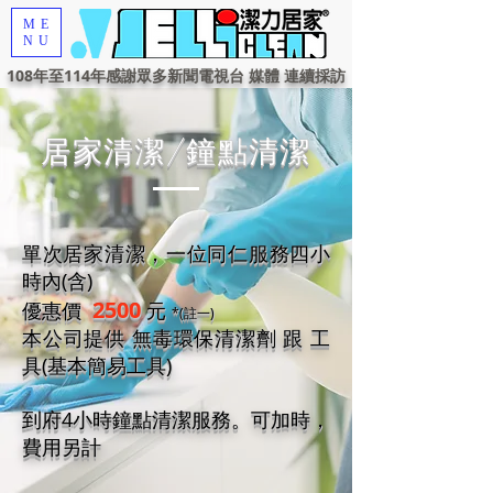
ME
NU
108年至114年感謝眾多新聞電視台 媒體 連續採訪
居家清潔/鐘點清潔
單次居家清潔，一位同仁服務四小
時內(含)
2500
優惠價
元
*(註一)
本公司提供 無毒環保清潔劑 跟 工
具(基本簡易工具)
到府4小時鐘點清潔服務。可加時，
費用另計