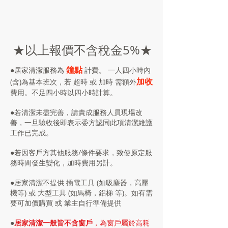
★以上報價不含稅金5%★
鐘點
●居家清潔服務為
計費。 一人四小時內
加收
(含)為基本班次，若 超時 或 加時 需額外
費用。不足四小時以四小時計算。
●若清潔未盡完善，請責成服務人員現場改
善，一旦驗收後即表示委方認同此項清潔維護
工作已完成。
●若因客戶方其他服務/條件要求，致使原定服
務時間發生變化，加時費用另計。
●居家清潔不提供 插電工具 (如吸塵器，高壓
機等) 或 大型工具 (如馬椅，鋁梯 等)。如有需
要可加價購買 或 業主自行準備提供
●
居家清潔一般皆不含窗戶
，為窗戶屬於高耗