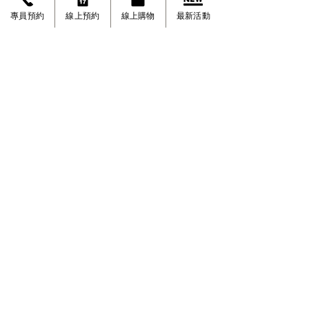
專員預約
線上預約
線上購物
最新活動
公司常有聚餐，活動，團隊相處
非常融洽愉快
●
謝絕短期打工
●
填寫線上履歷表
潔力居家有限公司
©
台北市大安區忠孝東路四段290號10樓
台北市。新北市。桃園。新竹。台中