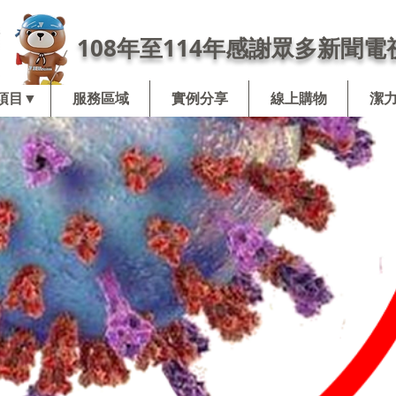
108年至114年感謝眾多新聞電
項目▼
服務區域
實例分享
線上購物
潔