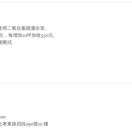
使用二氧化氯噴灑全室。
0元，每增加10坪加收550元。
潔擦拭
com
孝東路四段290號10 樓