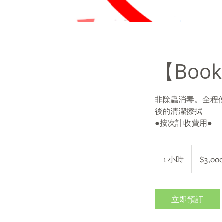
【Boo
非除蟲消毒。全程使
後的清潔擦拭
●按次計收費用●
3,000
新
1 小時
1
$3,00
台
幣
小
立即預訂