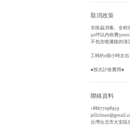
取消政策
非除蟲消毒。全程
30坪以內收費300
不包含噴灑後的清
工時約1個小時左右
●按次計收費用●
聯絡資料
+88677298959
jelliclean@gmail.
台灣台北市大安區忠