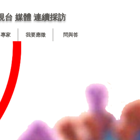
視台 媒體 連續採訪
力專家
我要應徵
問與答