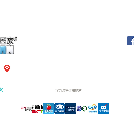
（02）7729-8959
清
0952-997528 劉經理
周一
夜間
樓
專人電話預約時間:周一至周日 09:00~20:00
其他時間請多利用24H自動預約系統
)
潔力居家備用網站
衷心感謝眾多媒體採訪 (依採訪順序)
明