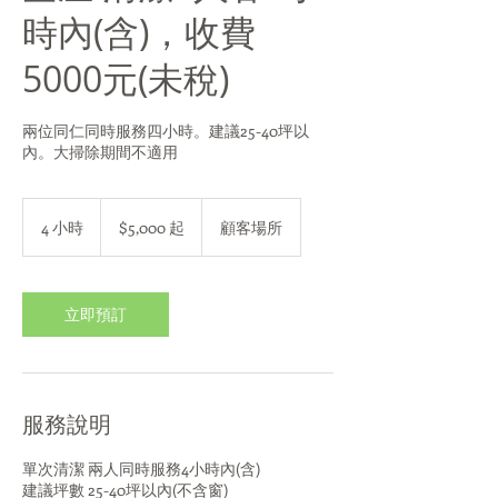
時內(含)，收費
5000元(未稅)
兩位同仁同時服務四小時。建議25-40坪以
內。大掃除期間不適用
5,000
新
4 小時
4
$5,000 起
顧客場所
台
小
幣
時
起
立即預訂
服務說明
單次清潔 兩人同時服務4小時內(含)
建議坪數 25-40坪以內(不含窗)