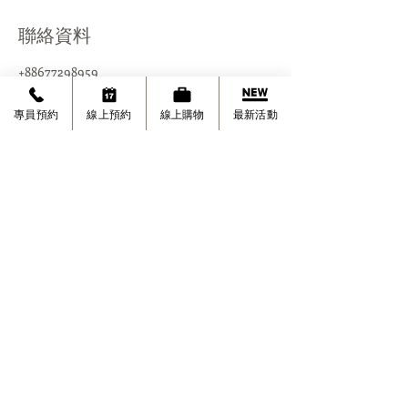
聯絡資料
+88677298959
jelliclean@gmail.com
台灣台北市大安區忠孝東路四段290號10 樓
專員預約
線上預約
線上購物
最新活動
潔力居家有限公司
©
台北市大安區忠孝東路四段290號10樓
台北市。新北市。桃園。新竹。台中
​(除大台北地區，外縣市皆為協力廠商服務)
（02）7729-8959
0952-997528
劉經理
清潔服務時間:
周一至周日 09:00~18:00 (國定節日除外)