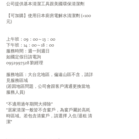
公司提供基本清潔工具跟美國環保清潔劑
【可加購】使用日本廚房電解水清潔劑 (+100
元)
上午班：09：00～13：00
下午班：14：00～18：00
服務時間：週一到週日
如國定假日請電詢
0952997528 劉經理
服務地區：大台北地區，偏遠山區不含，請詳
見服務區域
(若因地區問題，公司會跟客戶溝通更換當地
服務人員)
*不適用過年期間大掃除*
*居家清潔一般皆不含窗戶，為窗戶屬於高耗
時區域。若包含清窗戶，請選擇 入住/退租 清
潔*