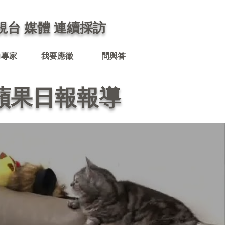
視台 媒體 連續採訪
力專家
我要應徵
問與答
蘋果日報報導