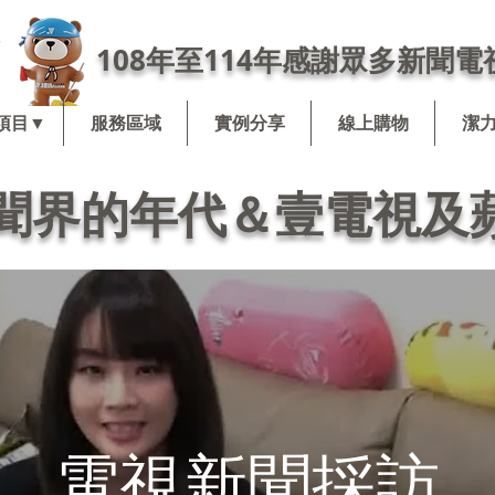
108年至114年感謝眾多新聞電
項目▼
服務區域
實例分享
線上購物
潔
聞界的年代＆壹電視及
電視新聞採訪