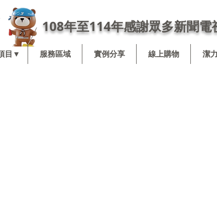
108年至114年感謝眾多新聞電
項目▼
服務區域
實例分享
線上購物
潔