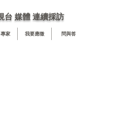
視台 媒體 連續採訪
力專家
我要應徵
問與答