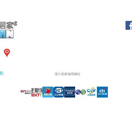
（02）7729-8959
清
0952-997528 劉經理
周一
夜間
樓
專人電話預約時間:周一至周日 09:00~20:00
其他時間請多利用24H自動預約系統
)
潔力居家備用網站
衷心感謝眾多媒體採訪 (依採訪順序)
明